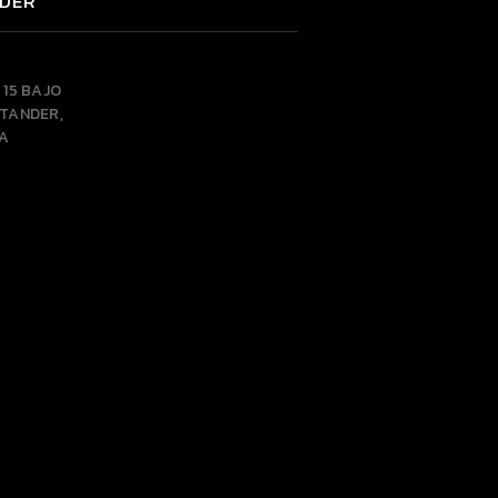
DER
 15 BAJO
NTANDER,
A