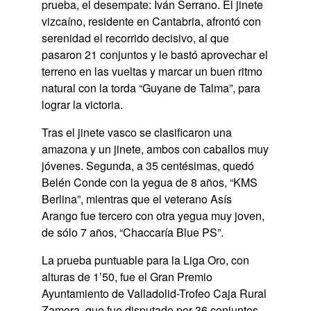
prueba, el desempate: Iván Serrano. El jinete
vizcaíno, residente en Cantabria, afrontó con
serenidad el recorrido decisivo, al que
pasaron 21 conjuntos y le bastó aprovechar el
terreno en las vueltas y marcar un buen ritmo
natural con la torda “Guyane de Talma”, para
lograr la victoria.
Tras el jinete vasco se clasificaron una
amazona y un jinete, ambos con caballos muy
jóvenes. Segunda, a 35 centésimas, quedó
Belén Conde con la yegua de 8 años, “KMS
Berlina”, mientras que el veterano Asís
Arango fue tercero con otra yegua muy joven,
de sólo 7 años, “Chaccaría Blue PS”.
La prueba puntuable para la Liga Oro, con
alturas de 1’50, fue el Gran Premio
Ayuntamiento de Valladolid-Trofeo Caja Rural
Zamora, que fue disputado por 36 conjuntos,